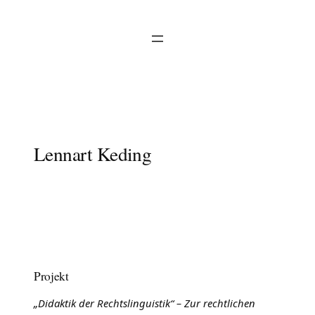
Zum
Inhalt
springen
Sprache und Wissen
GRADUIERTENPLATTFORM
Lennart Keding
Projekt
„Didaktik der Rechtslinguistik“ – Zur rechtlichen